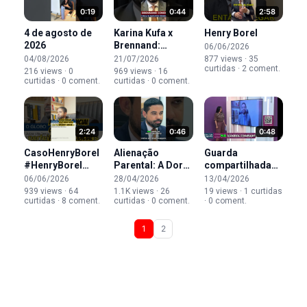
0:19
0:44
2:58
4 de agosto de
Karina Kufa x
Henry Borel
2026
Brennand:
06/06/2026
acordo de
04/08/2026
21/07/2026
877 views · 35
curtidas · 2 coment.
guarda pode ser
216 views · 0
969 views · 16
curtidas · 0 coment.
curtidas · 0 coment.
revisto?
2:24
0:46
0:48
CasoHenryBorel
Alienação
Guarda
#HenryBorel
Parental: A Dor
compartilhada
#MoniqueMediaros
Invisível da
exige decisões
06/06/2026
28/04/2026
13/04/2026
#Jairinho
Criança #shorts
conjuntas.
939 views · 64
1.1K views · 26
19 views · 1 curtidas
curtidas · 8 coment.
curtidas · 0 coment.
· 0 coment.
#PerdaoJudicial
#alienacaoparental
1
2