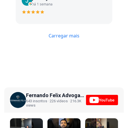
há 1 semana
Carregar mais
Fernando Felix Advogados
YouTube
643 inscritos · 226 vídeos · 216.3K
views