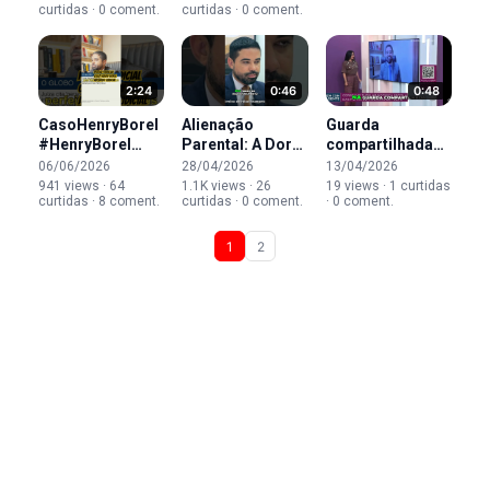
curtidas · 0 coment.
curtidas · 0 coment.
revisto?
2:24
0:46
0:48
CasoHenryBorel
Alienação
Guarda
#HenryBorel
Parental: A Dor
compartilhada
#MoniqueMediaros
Invisível da
exige decisões
06/06/2026
28/04/2026
13/04/2026
#Jairinho
Criança #shorts
conjuntas.
941 views · 64
1.1K views · 26
19 views · 1 curtidas
curtidas · 8 coment.
curtidas · 0 coment.
· 0 coment.
#PerdaoJudicial
#alienacaoparental
1
2