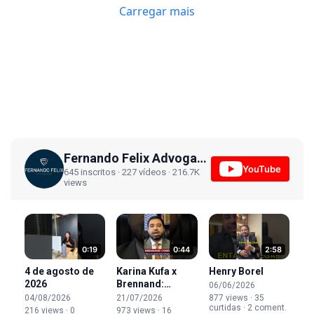
Carregar mais
Fernando Felix Advogados
YouTube
645 inscritos · 227 vídeos · 216.7K
views
0:19
0:44
2:58
4 de agosto de
Karina Kufa x
Henry Borel
2026
Brennand:
06/06/2026
acordo de
04/08/2026
21/07/2026
877 views · 35
curtidas · 2 coment.
guarda pode ser
216 views · 0
973 views · 16