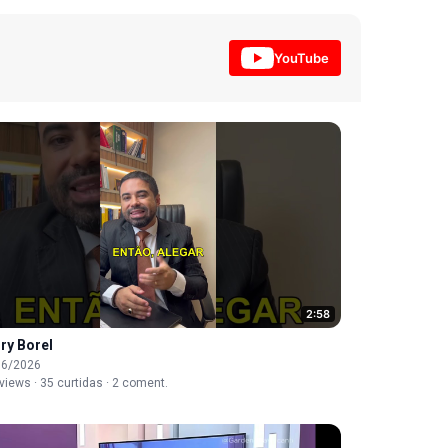
YouTube
2:58
ry Borel
06/2026
views · 35 curtidas · 2 coment.