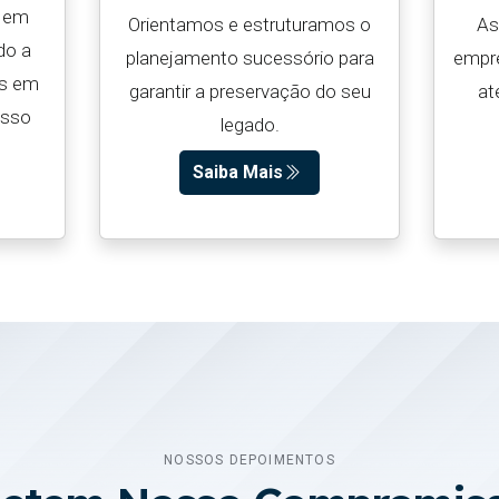
s em
Orientamos e estruturamos o
As
ndo a
planejamento sucessório para
empre
es em
garantir a preservação do seu
at
esso
legado.
Saiba Mais
NOSSOS DEPOIMENTOS