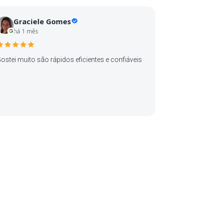
uita empatia, algo essencial nessa área
urídica.É um profissional de extrema
Graciele Gomes
ompetência, seguro e transparente. Além disso,
há 1 mês
oda a sua equipe é fantástica, acolhedora e
ferece um suporte impecável. Se você precisa
e um atendimento jurídico de excelência,
ostei muito são rápidos eficientes e confiáveis
umanizado e de total confiança para resolver
uestões familiares, o Dr. Fernando Félix é a
scolha certa. Nota 10!