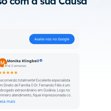
so com a sua Causa
Avalie-nos no Google
Monika Klingbeil
há 3 semanas
ecomendo totalmente! Excelente especialista
m Direito de Família.O Dr. Fernando Félix é um
dvogado extraordinário em Goiânia. Logo no
rimeiro atendimento, fiquei impressionada com
 seu nível de preparação para o meu caso de
eia mais
amília. Ele me explicou absolutamente tudo
om máxima clareza, paciência, detalhes e