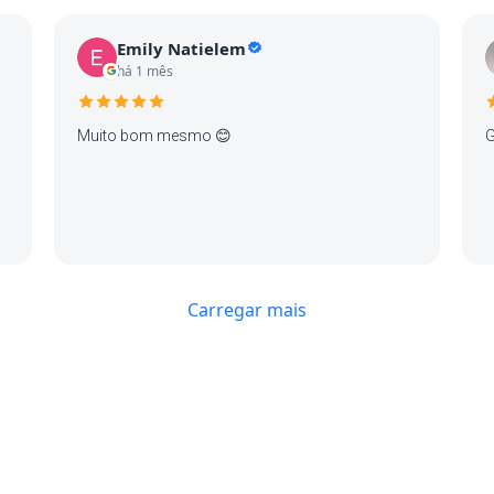
m
j
Emily Natielem
c
há 1 mês
t
o
d
Muito bom mesmo 😊
G
h
q
e
Carregar mais