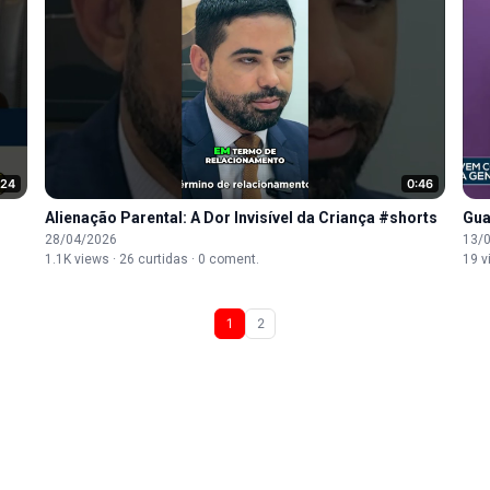
:24
0:46
Alienação Parental: A Dor Invisível da Criança #shorts
Gua
28/04/2026
13/
1.1K views · 26 curtidas · 0 coment.
19 v
1
2