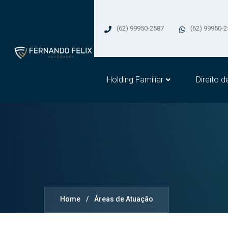
(62) 99950-2587
(62) 99950-
Holding Familiar
Direito d
Home
/
Áreas de Atuação