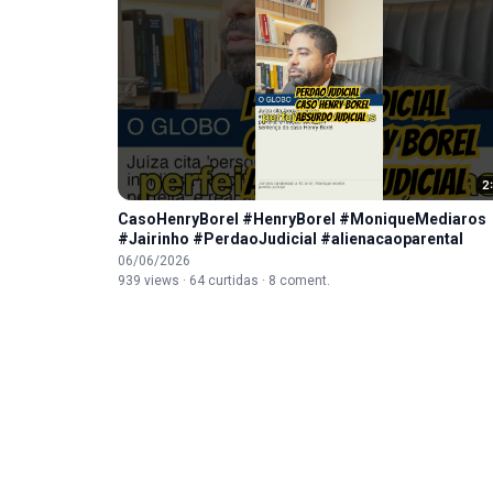
2
CasoHenryBorel #HenryBorel #MoniqueMediaros
#Jairinho #PerdaoJudicial #alienacaoparental
06/06/2026
939 views · 64 curtidas · 8 coment.