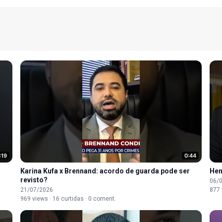
:19
0:44
Karina Kufa x Brennand: acordo de guarda pode ser
Hen
revisto?
06/
21/07/2026
877 
969 views · 16 curtidas · 0 coment.